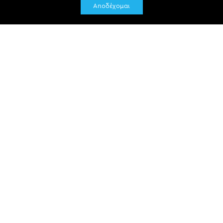
Αποδέχομαι
Newsletter
Office4you - Πηνελόπη Μπεκίρη
Ελ. Βενιζέλου 21, 811100, Μυτιλήνη