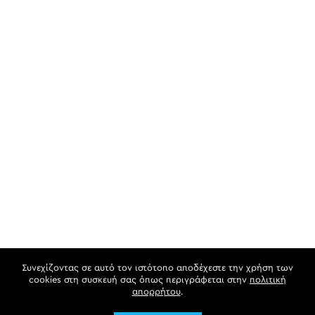
Συνεχίζοντας σε αυτό τον ιστότοπο αποδέχεστε την χρήση των
cookies στη συσκευή σας όπως περιγράφεται στην
πολιτική
απορρήτου
.