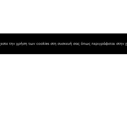
χεστε την χρήση των cookies στη συσκευή σας όπως περιγράφεται στην
ΛΟΓΙ
ΣΥΜΒ
ΠΡΟΓ
ΕΞΟΙ
ΑΣΦΑ
ΕΝΕΡ